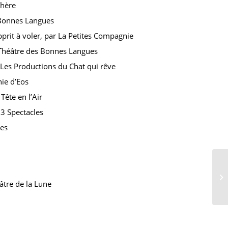
phère
s Bonnes Langues
pprit à voler, par La Petites Compagnie
le Théâtre des Bonnes Langues
r Les Productions du Chat qui rêve
ie d’Eos
ête en l’Air
3 Spectacles
mes
éâtre de la Lune