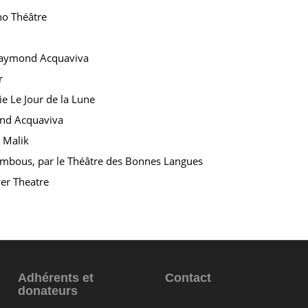
no Théâtre
Raymond Acquaviva
r
e Le Jour de la Lune
nd Acquaviva
t Malik
bambous, par le Théâtre des Bonnes Langues
wer Theatre
Adhérents et
Contact
donateurs