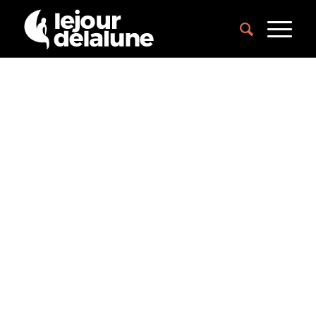
Le Parc de
Bagatelle
Les Culturelles
de Bagatelle
Un lieu d’exception pour une sortie culturelle
au vert à Paris – Bois de Boulogne.
EN SAVOIR PLUS