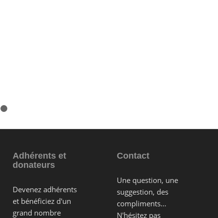
Suivan
23
24
25
26
27
28
29
30
Adhérents et
Contact
donateurs
Une question, une
Devenez adhérents
suggestion, des
et bénéficiez d'un
compliments…
grand nombre
N'hésitez pas