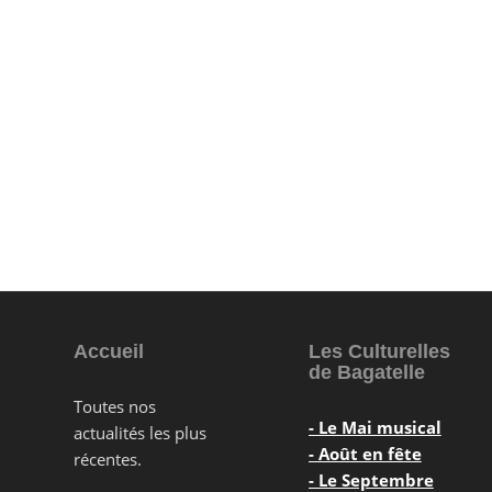
Précédent
Accueil
Les Culturelles
de Bagatelle
Toutes nos
- Le Mai musical
actualités les plus
- Août en fête
récentes.
- Le Septembre