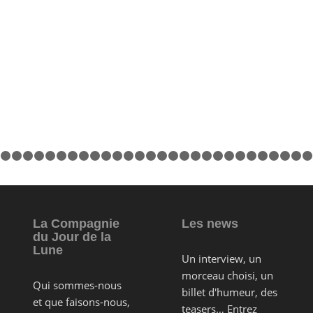
1
2
3
4
5
6
7
8
9
10
11
12
13
14
15
16
17
18
19
20
21
22
La Compagnie
Les news
du Jour de la
Lune
Un interview, un
morceau choisi, un
Qui sommes-nous
billet d'humeur, des
et que faisons-nous,
teasers… Entrez