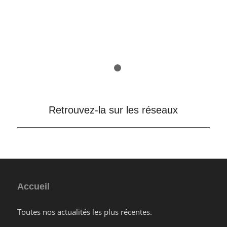
Précédent
Sui
1
2
Retrouvez-la sur les réseaux
Accueil
Toutes nos actualités les plus récentes.